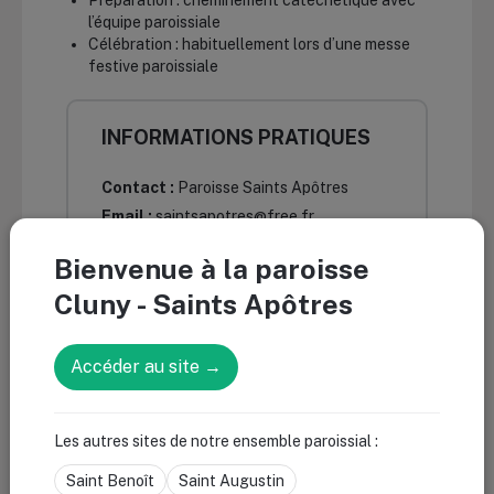
Préparation : cheminement catéchétique avec
l’équipe paroissiale
Célébration : habituellement lors d’une messe
festive paroissiale
INFORMATIONS PRATIQUES
Contact :
Paroisse Saints Apôtres
Email :
saintsapotres@free.fr
Téléphone :
09 80 38 53 74
Bienvenue à la paroisse
Adresse :
Maison paroissiale des Saints
Cluny - Saints Apôtres
Apôtres - Le Fourneau, 71520 Trambly
Accéder au site →
Les autres sites de notre ensemble paroissial :
Saint Benoît
Saint Augustin