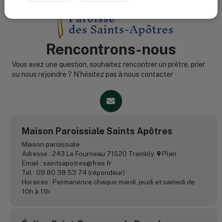
Rencontrons-nous
Vous avez une question, souhaitez rencontrer un prêtre, prier
ou nous rejoindre ? N’hésitez pas à nous contacter
Maison Paroissiale Saints Apôtres
Maison paroissiale
Adresse : 243 Le Fourneau 71520 Trambly
Plan
Email : saintsapotres@free.fr
Tel : 09 80 38 53 74 (répondeur)
Horaires : Permanence chaque mardi, jeudi et samedi de
10h à 11h