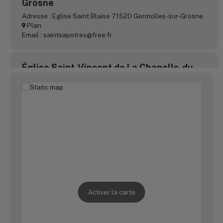
Grosne
Adresse : Eglise Saint Blaise 71520 Germolles-sur-Grosne
Plan
Email : saintsapotres@free.fr
Église Saint-Vincent de La Chapelle-du-
Mont-de-France
Adresse : Église Saint-Vincent 71520 La Chapelle-du-
Mont-de-France
Plan
Email : saintsapotres@free.fr
Église Saint-Jean-Baptiste de Matour
Adresse : Église Saint-Jean-Baptiste 71520 Matour
Plan
Email : saintsapotres@free.fr
Activer la carte
Église Saint-Fiacre de Montagny-sur-
Grosne